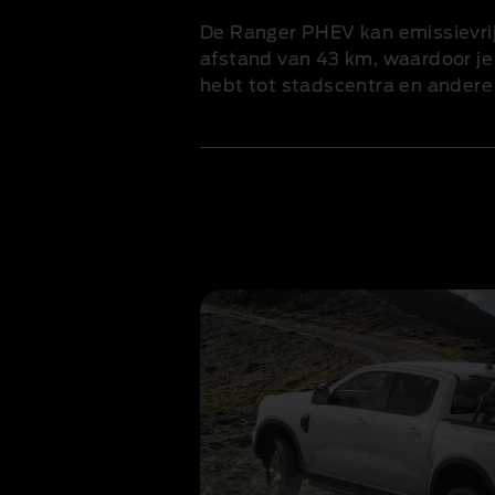
De Ranger PHEV kan emissievrij 
afstand
van 43 km, waardoor j
hebt tot stadscentra en andere
1 of 1