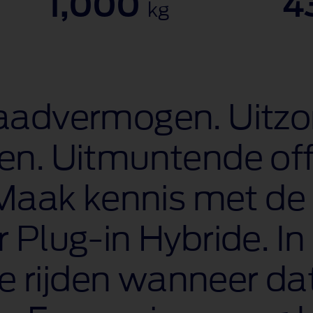
1,000
4
kg
aadvermogen. Uitzon
en. Uitmuntende of
 Maak kennis met de
 Plug-in Hybride. In
te rijden wanneer dat