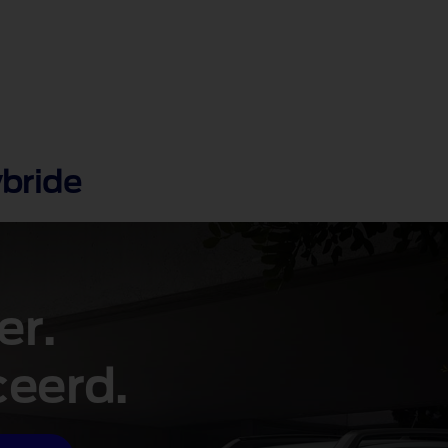
bride
er.
ceerd.