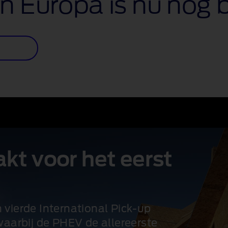
n Europa is nu nog b
kt voor het eerst
n vierde International Pick-up
arbij de PHEV de allereerste