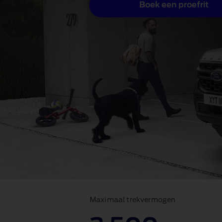
Boek een proefrit
Maximaal trekvermogen