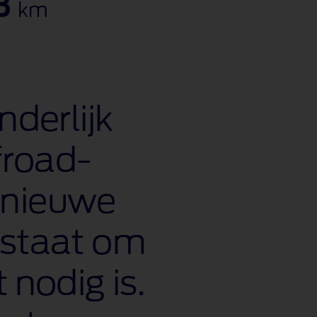
3
km
derlijk
froad-
 nieuwe
 staat om
 nodig is.