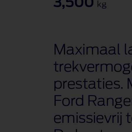
3,500
kg
Maximaal l
trekvermog
prestaties.
Ford Ranger
emissievrij 