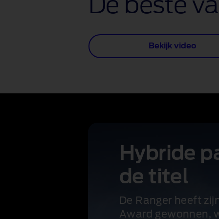
De beste va
Bekijk video
Hybride pa
de titel
De Ranger heeft zij
Award gewonnen, wa