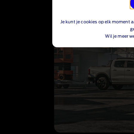
Je kunt je cookies op elk moment a
g
Wil je meer w