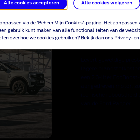
Alle cookies accepteren
Alle cookies weigeren
anpassen via de '
Beheer Mijn Cookies
'-pagina. Het aanpassen v
Europa's ee
een gebruik kunt maken van alle functionaliteiten van de websit
eten over hoe we cookies gebruiken? Bekijk dan ons
Privacy-
e
hybride pic
Levert geweldige prest
lagere brandstofkoste
een 2,3-liter EcoBoost
aangedreven motor, zo
iconische robuustheid
van de Ford Ranger.