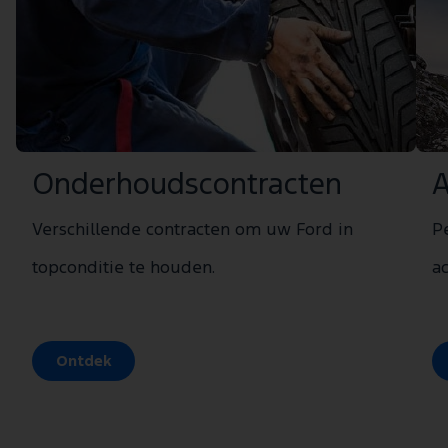
Onderhoudscontracten
A
Verschillende contracten om uw Ford in
P
topconditie te houden.
a
Ontdek