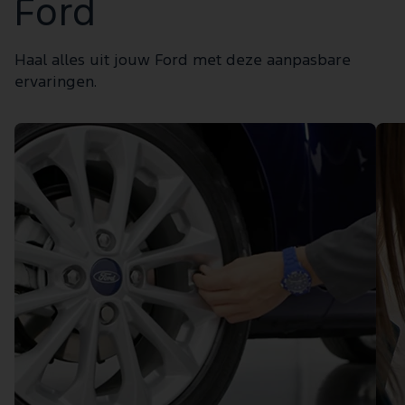
Ford
Haal alles uit jouw Ford met deze aanpasbare
ervaringen.