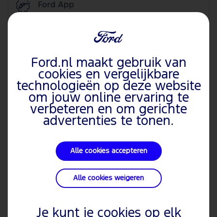
Ford App
Sleutels en Sloten
Ford.nl maakt gebruik van
Olie verversen
cookies en vergelijkbare
technologieën op deze website
om jouw online ervaring te
Referentiemateriaal
verbeteren en om gerichte
advertenties te tonen.
Terugroepactie
Alle cookies accepteren
SYNC
Alle cookies weigeren
Banden en wielen
Je kunt je cookies op elk