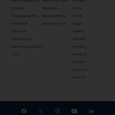
Bedrijfswagens en
Nieuws van Ford
Ecosport
pick-ups
Vacatures
Puma
Compacte auto's
Duurzaamheid
Focus
Hybride &
Recycle je Ford
Kuga
Elektrisch
Mach-E
Gezinsauto's
Explorer
Performance-auto's
Mustang
SUV's
Fiesta ST
Puma ST
Focus ST
Ford GT