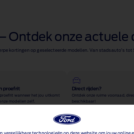
— Ontdek onze actuele 
erpe kortingen op geselecteerde modellen. Van stadsauto’s tot S
 proefrit
Direct rijden?
proefrit wanneer het jou uitkomt
Ontdek onze ruime voorraad, dire
onze modellen zelf.
beschikbaar!
n vergelijkbare technologieën op deze website om jouw online e