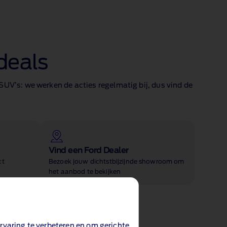
deals
UV’s: we werken de acties regelmatig bij, dus vind de
Vind een Ford Dealer
ct
Bezoek jouw dichtstbijzijnde showroom om
het aanbod te bekijken
rvaring te verbeteren en om gerichte