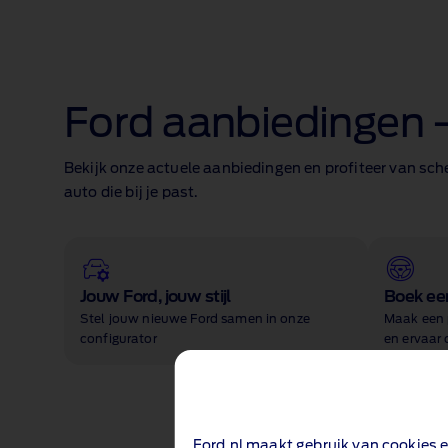
Ford aanbiedingen 
Bekijk onze actuele aanbiedingen en profiteer van sch
auto die bij je past.
Jouw Ford, jouw stijl
Boek een
Stel jouw nieuwe Ford samen in onze
Maak een 
configurator
en ervaar 
Ford.nl maakt gebruik van cookies e