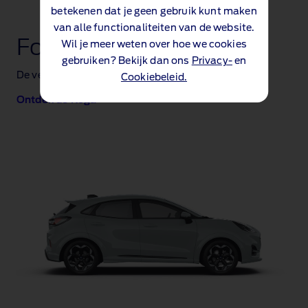
betekenen dat je geen gebruik kunt maken
van alle functionaliteiten van de website.
Ford Kuga
Wil je meer weten over hoe we cookies
gebruiken? Bekijk dan ons
Privacy-
en
De veelzijdige gezinsauto met veel ruimte
Cookiebeleid.
Ontdek de Kuga