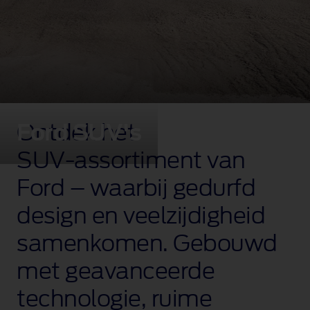
Ford SUV's
Ontdek het
SUV‑assortiment van
Ford – waarbij gedurfd
design en veelzijdigheid
samenkomen. Gebouwd
met geavanceerde
technologie, ruime