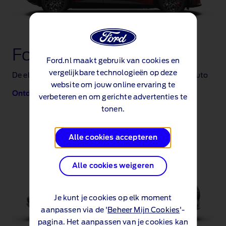
Ford Mustang Mach‑E
Ford.nl maakt gebruik van cookies en
vergelijkbare technologieën op deze
De elektrische SUV met het karakter van een sportauto
website om jouw online ervaring te
Ontdek de Mustang Mach‑E
verbeteren en om gerichte advertenties te
tonen.
Alle cookies accepteren
Alle cookies weigeren
Je kunt je cookies op elk moment
aanpassen via de '
Beheer Mijn Cookies
'-
pagina. Het aanpassen van je cookies kan