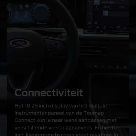
Connectiviteit
Het 10,25 inch display van het digitale
instrumentenpaneel van de Tourneo
Connect kun je naar wens aanpassen met
verschillende voertuiggegevens. En het 10
inch kleurentouchscreen staat naadloos in