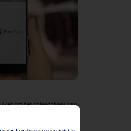
ruiken om het oplaadniveau van
ren, de oplaadstatus te
te plannen en te controleren en
en te bekijken. En op het
rvaring te verbeteren en om gerichte