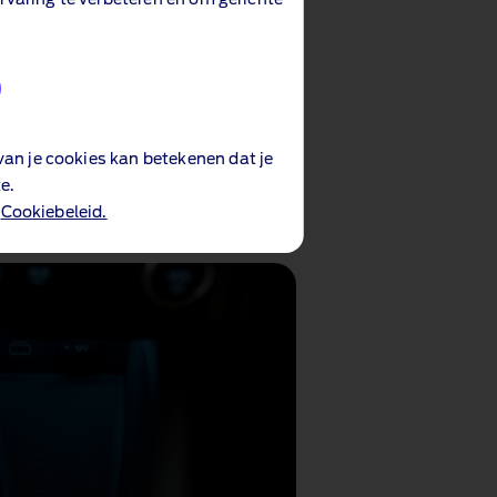
neel van de Ford Tourneo
rbruik en het resterende
n
.
an je cookies kan betekenen dat je
e.
n
Cookiebeleid.