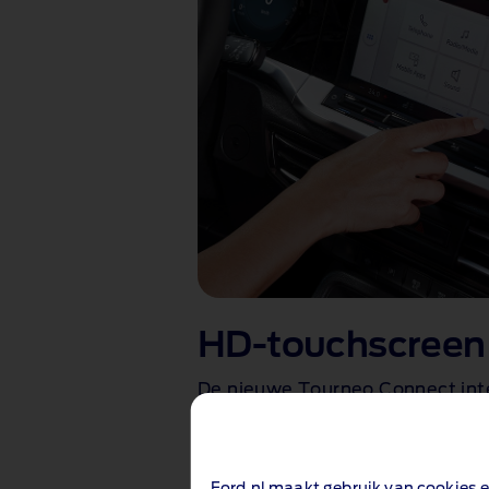
HD-touchscreen
De nieuwe Tourneo Connect int
smartphone. Je kunt alles regel
sms'jes tot de temperatuur in 
satellietnavigatie. En dat allem
Ford.nl maakt gebruik van cookies e