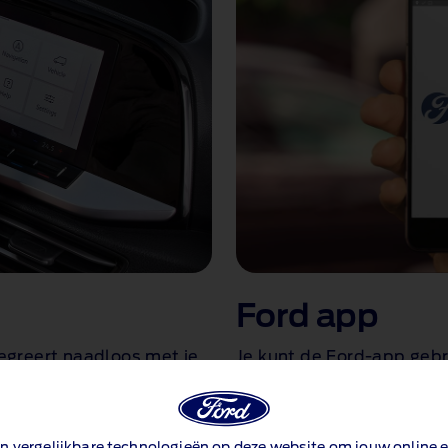
Ford app
egreert naadloos met je
Je kunt de Ford-app geb
en, van telefoontjes en
je PHEV-accu te controle
de auto, muziek en
bekijken, het thuisladen 
aal via een 8,25 inch of 10
de resterende oplaadtijd
n vergelijkbare technologieën op deze website om jouw online e