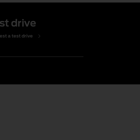
st drive
st a test drive