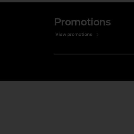
1 of 1
Promotions
View promotions
1 of 1