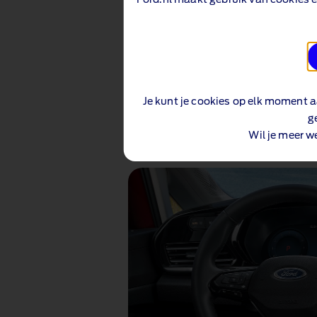
inch HD-kleurentouchscreen.
Je kunt je cookies op elk moment a
g
1 of 1
Wil je meer w