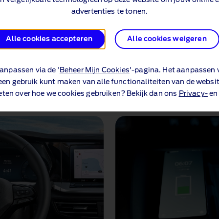
digitale instrumentenpa
advertenties te tonen.
Connect kun je het EV-ve
batterijbereik controlere
Alle cookies accepteren
Alle cookies weigeren
anpassen via de '
Beheer Mijn Cookies
'-pagina. Het aanpassen v
een gebruik kunt maken van alle functionaliteiten van de websit
eten over hoe we cookies gebruiken? Bekijk dan ons
Privacy-
e