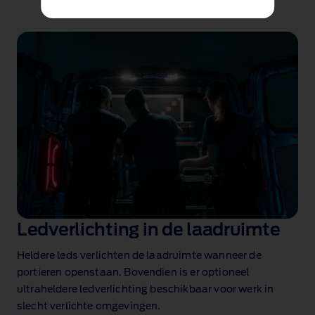
Ledverlichting in de laadruimte
Heldere leds verlichten de laadruimte wanneer de
portieren openstaan. Bovendien is er optioneel
ultraheldere ledverlichting beschikbaar voor werk in
slecht verlichte omgevingen.