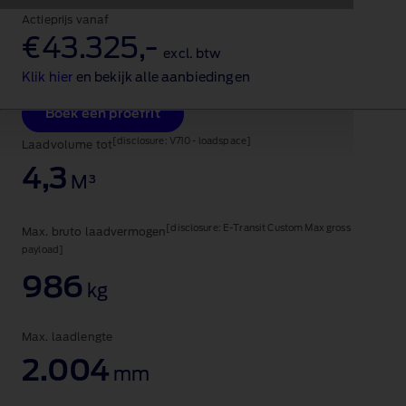
Vervoer je team en je
Actieprijs vanaf
€43.325,‑
excl. btw
tools
Klik hier
en bekijk alle aanbiedingen
Boek een proefrit
[disclosure: V710 - loadspace]
Laadvolume tot
4,3
M³
[disclosure: E-Transit Custom Max gross
Max. bruto laadvermogen
payload]
986
kg
Max. laadlengte
2.004
mm