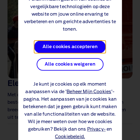
vergelijkbare technologieën op deze
website om jouw online ervaring te
verbeteren en om gerichte advertenties te
tonen.
Alle cookies accepteren
Alle cookies weigeren
Elektrische zijlaaddeuren
Je kunt je cookies op elk moment
aanpassen via de '
Beheer Mijn Cookies
'-
Met de elektrische zijlaaddeuren kun je in je
pagina. Het aanpassen van je cookies kan
bestelwagen wanneer je je handen vol hebt en ze zijn
betekenen dat je geen gebruik kunt maken
breed genoeg om gemakkelijk industriële pallets in en
van alle functionaliteiten van de website.
uit te schuiven.
Wil je meer weten over hoe we cookies
gebruiken? Bekijk dan ons
Privacy-
en
Cookiebeleid.