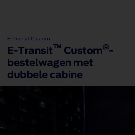
E-Transit Custom
™
®
E-Transit
Custom
-
bestelwagen met
dubbele cabine