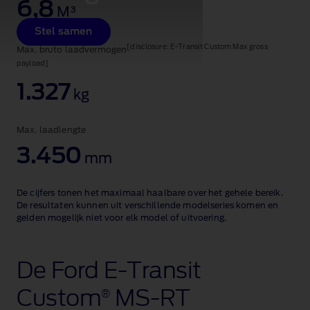
6,8
M³
Stel samen
[disclosure: E-Transit Custom Max gross
Max. bruto laadvermogen
payload]
1.327
kg
Max. laadlengte
3.450
mm
De cijfers tonen het maximaal haalbare over het gehele bereik.
De resultaten kunnen uit verschillende modelseries komen en
gelden mogelijk niet voor elk model of uitvoering.
De Ford E‑Transit
Custom
MS‑RT
®