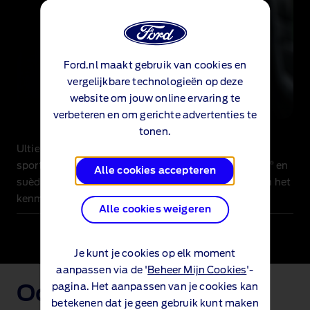
Ford.nl maakt gebruik van cookies en
vergelijkbare technologieën op deze
website om jouw online ervaring te
verbeteren en om gerichte advertenties te
tonen.
Ultiem rijcomfort. De handgemaakte MS‑RT
®
sportstoelen zijn bekleed met premium Eco‑Leather
en
Alle cookies accepteren
suède, en vallen direct op door de blauwe stiksels en het
kenmerkende logo.
Alle cookies weigeren
Je kunt je cookies op elk moment
aanpassen via de '
Beheer Mijn Cookies
'-
pagina. Het aanpassen van je cookies kan
Oog voor detail
betekenen dat je geen gebruik kunt maken