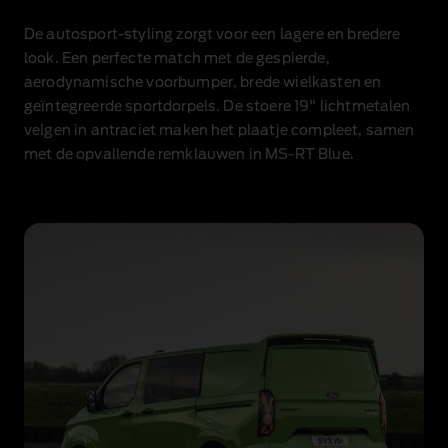
groene
Ford
De autosport‑styling zorgt voor een lagere en bredere
Transit
Custom
look. Een perfecte match met de gespierde,
MS-
aerodynamische voorbumper, brede wielkasten en
RT
geïntegreerde sportdorpels. De stoere 19" lichtmetalen
rijdt
velgen in antraciet maken het plaatje compleet, samen
op
een
met de opvallende remklauwen in MS‑RT Blue.
circuit.