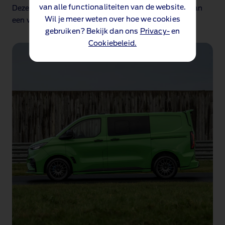
van alle functionaliteiten van de website.
Deze slimme, nieuwe indeling biedt alle veiligheid van
Wil je meer weten over hoe we cookies
een volledig gesloten scheidingswand.
gebruiken? Bekijk dan ons
Privacy-
en
Cookiebeleid.