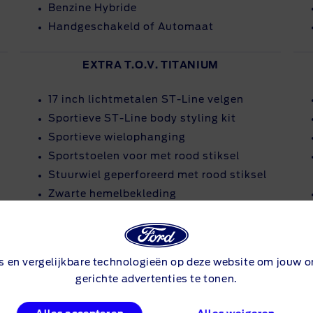
Benzine Hybride
Handgeschakeld of Automaat
EXTRA T.O.V. TITANIUM
17 inch lichtmetalen ST-Line velgen
Sportieve ST-Line body styling kit
Sportieve wielophanging
Sportstoelen voor met rood stiksel
Stuurwiel geperforeerd met rood stiksel
Zwarte hemelbekleding
s en vergelijkbare technologieën op deze website om jouw on
gerichte advertenties te tonen.