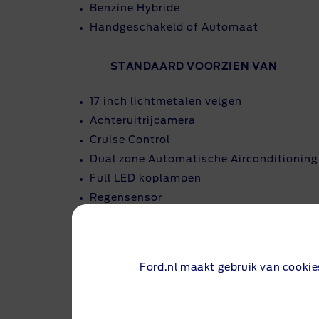
Benzine Hybride
Handgeschakeld of Automaat
STANDAARD VOORZIEN VAN
17 inch lichtmetalen velgen
Achteruitrijcamera
Cruise Control
Dual zone Automatische Airconditioning
Full LED koplampen
Regensensor
12 inch touchscreen
12.3 inch Digital Cockpit
SYNC 4 met Apple CarPlay, Android Auto
Ford.nl maakt gebruik van cookie
Parkeersensoren
Privacy glass
MegaBox