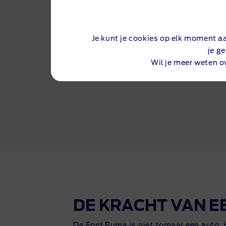
Je kunt je cookies op elk moment a
Bereken maandbedrag
je g
Wil je meer weten o
DE KRACHT VAN E
De Ford Puma is niet zomaar een auto. H