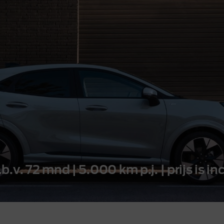
er
Proefrit aanvragen
 modellen
Aanbiedingen & Acties
.b.v. 72 mnd | 5.000 km p.j. | prijs is inc