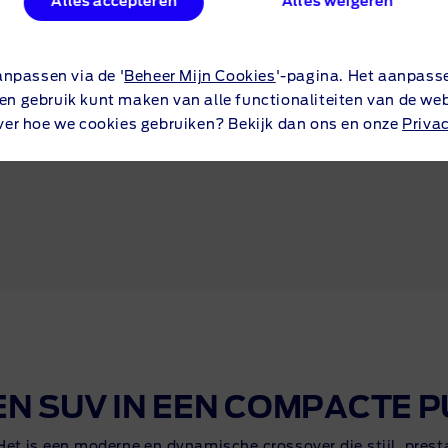
Alles accepteren
Alles weigeren
anpassen via de '
Beheer Mijn Cookies
'-pagina. Het aanpass
Bereken maandbedrag
een gebruik kunt maken van alle functionaliteiten van de web
ver hoe we cookies gebruiken? Bekijk dan ons en onze
Priva
EN SUV IN EEN COMPACTE 
et is een moderne en dynamische crossover die stijl, prest