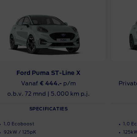
Ford Puma ST-Line X
Vanaf
€ 444.-
p/m
Privat
o.b.v. 72 mnd | 5.000 km p.j.
SPECIFICATIES
1.0 Ecoboost
1.0 E
92kW / 125pK
125kW