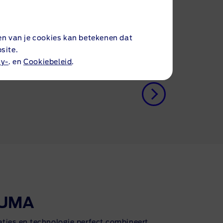
inklapbaar
en van je cookies kan betekenen dat
Bereken maandbedrag
site.
cy-
. en
Cookiebeleid
.
PUMA
aties en technologie perfect combineert.