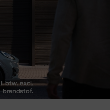
l. btw, excl.
brandstof.