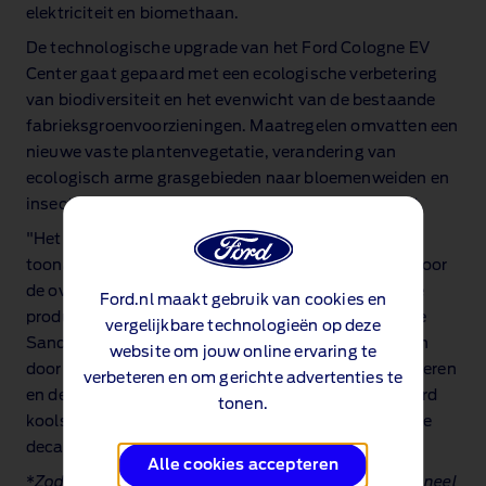
elektriciteit en biomethaan.
De technologische upgrade van het Ford Cologne EV
Center gaat gepaard met een ecologische verbetering
van biodiversiteit en het evenwicht van de bestaande
fabrieksgroenvoorzieningen. Maatregelen omvatten een
nieuwe vaste plantenvegetatie, verandering van
ecologisch arme grasgebieden naar bloemenweiden en
insectenhotels, evenals vleermuis‑ en vogelhabitat.
"Het koolstofneutrale Cologne EV Center is een
toonaangevende showcase van de auto‑industrie voor
de overstap van traditionele auto‑productie naar de
Ford.nl maakt gebruik van cookies en
productie van elektrische voertuigen," concludeerde
vergelijkbare technologieën op deze
Sander. "De faciliteiten en processen zijn ontworpen
website om jouw online ervaring te
door onze ingenieurs om de efficiëntie te maximaliseren
verbeteren en om gerichte advertenties te
en de milieueffecten te minimaliseren, waardoor Ford
tonen.
koolstofneutraal wordt in Europa en ons wereldwijde
decarbonisatieplan ondersteunt."
Alle cookies accepteren
*
Zodra het Ford Cologne EV Center volledig operationeel