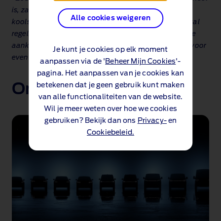
is, zal het onafhankelijk worden gecertificeerd als
Alle cookies weigeren
koolstofneutraal. Deze onafhankelijke certificering zal
regelmatig worden gecontroleerd en verzoend met de
aankoop van hoogwaardige koolstofcompensaties voor
Je kunt je cookies op elk moment
eventuele resterende emissies.
aanpassen via de '
Beheer Mijn Cookies
'-
pagina. Het aanpassen van je cookies kan
Ontdek Ford
betekenen dat je geen gebruik kunt maken
van alle functionaliteiten van de website.
Wil je meer weten over hoe we cookies
gebruiken? Bekijk dan ons
Privacy-
en
Cookiebeleid.