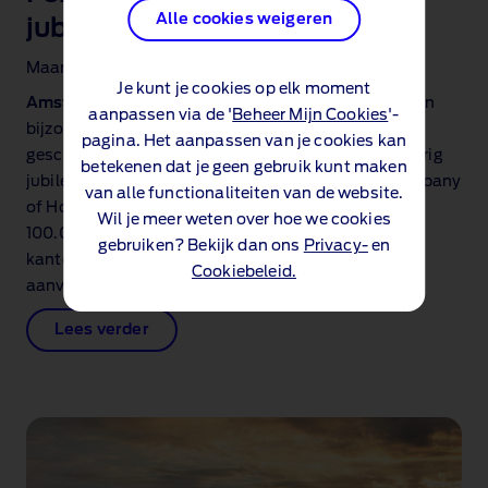
Alle cookies weigeren
jubileum
Maart 6, 2024
Je kunt je cookies op elk moment
Amstelveen, 6 maart 2024
– Vandaag markeert een
aanpassen via de '
Beheer Mijn Cookies
'-
bijzondere mijlpaal in de Nederlandse automotive
pagina. Het aanpassen van je cookies kan
geschiedenis, want Ford viert in ons land het 100‑jarig
betekenen dat je geen gebruik kunt maken
jubileum. Op 6 maart 1924 werd de Ford Motor Company
van alle functionaliteiten van de website.
of Holland opgericht met een startkapitaal van FL
Wil je meer weten over hoe we cookies
100.000,‑ en een team van 55 personeelsleden. Het
gebruiken? Bekijk dan ons
Privacy-
en
kantoor waar Ford Nederland in 1924 begon, was
Cookiebeleid.
aanvankelijk gevestigd in een Rotterdams hotel.
Lees verder