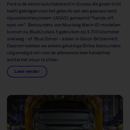
Ford is de eerste autofabrikant in Europa die groen licht
heeft gekregen voor het gebruik van een geavanceerd
rijassistentiesysteem (ADAS) genaamd "hands‑off,
eyes‑on". Bestuurders van Mustang Mach‑E1‑modellen
kunnen nu BlueCruise4,5 gebruiken op 3.700 kilometer
snelweg ‑ of 'Blue Zones' ‑ alleen in Groot‑Brittannië3.
Daarom hebben we enkele gelukkige Britse bestuurders
uitgenodigd om voor de allereerste keer handsfree
achter het stuur te zitten.
Lees verder