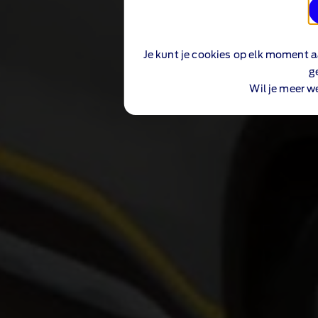
Je kunt je cookies op elk moment a
g
Wil je meer w