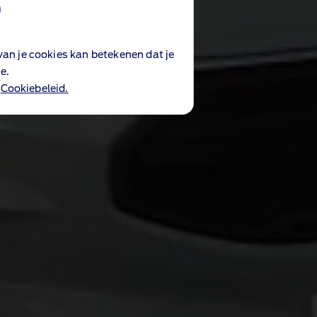
an je cookies kan betekenen dat je
e.
n
Cookiebeleid.