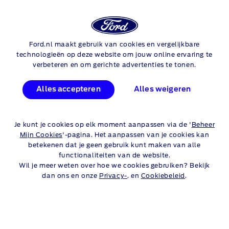
Ford.nl maakt gebruik van cookies en vergelijkbare
Skip to content
technologieën op deze website om jouw online ervaring te
verbeteren en om gerichte advertenties te tonen.
Alles accepteren
Alles weigeren
Je kunt je cookies op elk moment aanpassen via de '
Beheer
Mijn Cookies
'-pagina. Het aanpassen van je cookies kan
Wat je ook onderneemt, stilstaan wil je nooit. Ford
betekenen dat je geen gebruik kunt maken van alle
Telematics Essentials is dé eerste stap om uptime te
functionaliteiten van de website.
maximaliseren. Ford Telematics Essentials is een gratis,
Wil je meer weten over hoe we cookies gebruiken? Bekijk
online wagenpark beheer tool die gegevens van je
dan ons en onze
Privacy-
. en
Cookiebeleid
.
verbonden voertuigen gebruikt om je wagenpark inzetbaar
en je bedrijf draaiende te houden. Beheer middelgrote tot
grote fleets en ontvang live meldingen over de staat van
het voertuig.