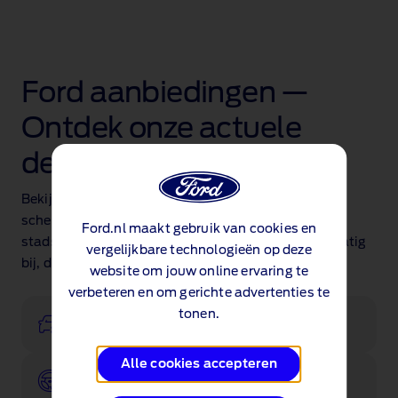
Ford aanbiedingen —
Ontdek onze actuele
deals
Bekijk onze actuele aanbiedingen en profiteer van
scherpe kortingen op geselecteerde modellen. Van
Ford.nl maakt gebruik van cookies en
stadsauto’s tot SUV’s: we werken de acties regelmatig
vergelijkbare technologieën op deze
bij, dus vind de auto die bij je past.
website om jouw online ervaring te
verbeteren en om gerichte advertenties te
tonen.
Jouw Ford, jouw stijl
Alle cookies accepteren
Boek een proefrit