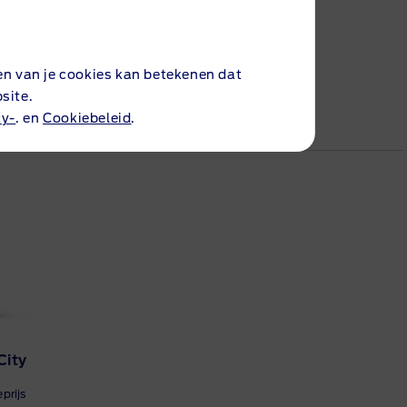
en van je cookies kan betekenen dat
site.
cy-
. en
Cookiebeleid
.
City
eprijs