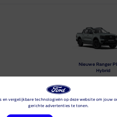
act
tures
aad bekijken
Nieuwe Ranger Pl
Hybrid
Bekijk voorraad
s en vergelijkbare technologieën op deze website om jouw on
Bekijk aanbieding
gerichte advertenties te tonen.