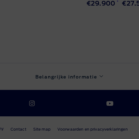
*
€
29.900
€
27.
Belangrijke informatie
ldt:
ief BPM.
ny
Contact
Site map
Voorwaarden en privacyverklaringen
agd met het Ford Pro™ voordeel