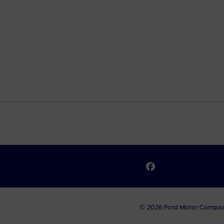
Voor volledig elektrische modellen ge
[*]
De vanafprijs is exclusief btw.
Voor diesel en PHEV modellen geldt:
De vanafprijs is exclusief btw en inclus
© 2026 Ford Motor Compa
De actieprijs is de vanafprijs verla
[**]