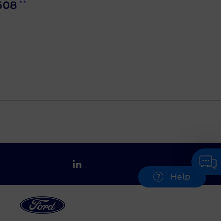
**
508
Help