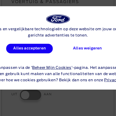
er
VOERTUIG & PASSAGIERS
Proefrit aanvragen
 modellen
Aanbiedingen & Acties
Passagiers
s en vergelijkbare technologieën op deze website om jouw on
Geen passagiers
gerichte advertenties te tonen.
Alles accepteren
Alles weigeren
Banden
Zomer
anpassen via de '
Beheer Mijn Cookies
'-pagina. Het aanpass
een gebruik kunt maken van alle functionaliteiten van de web
ver hoe we cookies gebruiken? Bekijk dan ons en onze
Priva
Pre-conditionering
UIT
AAN