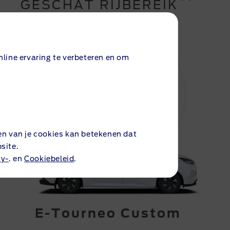
**
GESCHAT RIJBEREIK
line ervaring te verbeteren en om
0
km
en van je cookies kan betekenen dat
site.
cy-
. en
Cookiebeleid
.
E-Tourneo Custom