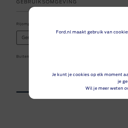
GEBRUIKSOMGEVING
Mustang Mach-E
Alle aanbiedingen
Rang
Alle modellen
Alle
Rijomgeving
Ford.nl maakt gebruik van cookie
Gemengd
Buitentemperatuur
Je kunt je cookies op elk moment a
10 °C
je g
Wil je meer weten o