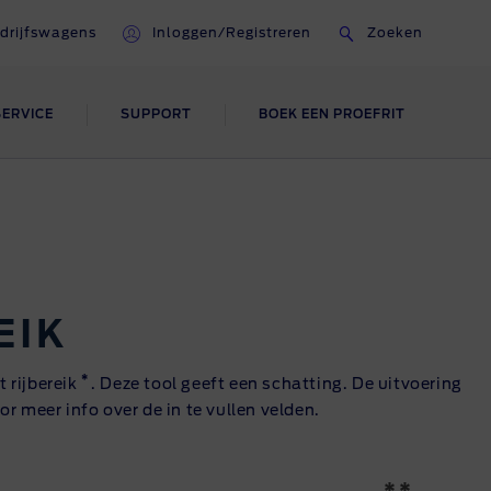
drijfswagens
Inloggen/Registreren
Zoeken
SERVICE
SUPPORT
BOEK EEN PROEFRIT
ONZE ICONEN
FORD FLEET
Fiesta
Contact Fleet
n
en
Bronco
Alles over Fleet
EIK
Mustang
Ranger Raptor
*
 rijbereik
. Deze tool geeft een schatting. De uitvoering
 meer info over de in te vullen velden.
Ford Performance
ken