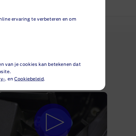
line ervaring te verbeteren en om
l je jouw telefoon met SYNC 3
en van je cookies kan betekenen dat
'S
site.
cy-
. en
Cookiebeleid
.