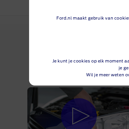
Ford.nl maakt gebruik van cookie
Hoe gebruik je de bandenop
Je kunt je cookies op elk moment a
G
je g
Wil je meer weten o