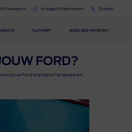
drijfswagens
Inloggen/Registreren
Zoeken
SERVICE
SUPPORT
BOEK EEN PROEFRIT
ONZE ICONEN
FORD FLEET
 JOUW FORD?
Fiesta
Contact Fleet
n
m met jouw Ford brandstof te besparen.
en
Bronco
Alles over Fleet
Mustang
Ranger Raptor
Ford Performance
ken