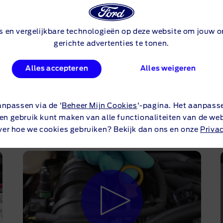
s en vergelijkbare technologieën op deze website om jouw on
gerichte advertenties te tonen.
blaaskit
Hoe koppe
Alles accepteren
Alles weigeren
anpassen via de '
Beheer Mijn Cookies
'-pagina. Het aanpass
ERELATEERDE VIDEO
een gebruik kunt maken van alle functionaliteiten van de web
ver hoe we cookies gebruiken? Bekijk dan ons en onze
Priva