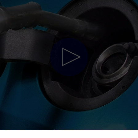
er
Proefrit aanvragen
 modellen
Aanbiedingen & Acties